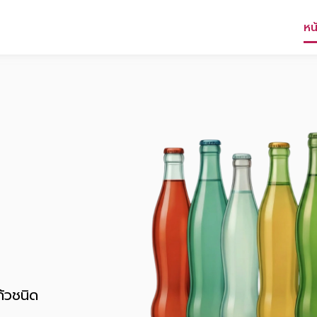
หน
ก้วชนิด